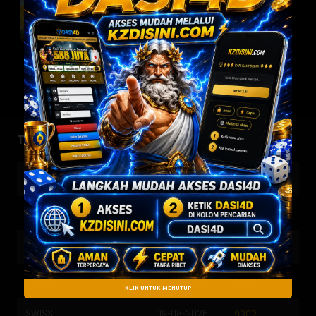
Fruit Blast
Togel Result
TOTO WUHAN
09-08-2026
5412
HK SIANG
09-08-2026
4008
CAIRO
09-08-2026
0496
SYDNEY
09-08-2026
3764
KLIK UNTUK MENUTUP
SWISS
09-08-2026
9302