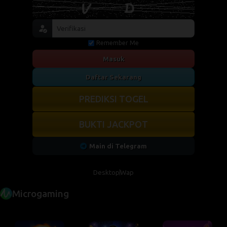
Remember Me
Masuk
Daftar Sekarang
PREDIKSI TOGEL
BUKTI JACKPOT
Main di Telegram
Desktop
Wap
Microgaming