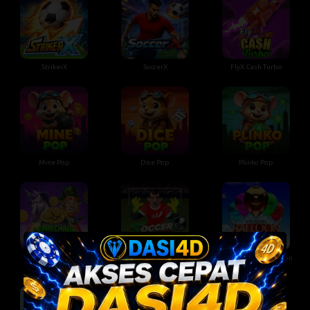
StrikerX
SoccerX
FlyX Cash Turbo
Mine Pop
Dice Pop
Plinko Pop
Leprechaun Strike
Soccer Striker
The Incredible Balloon
Machine