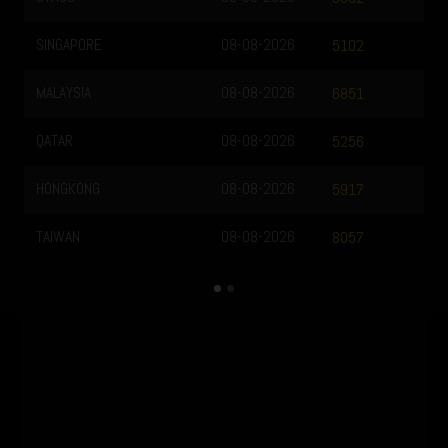
SINGAPORE
08-08-2026
5102
MALAYSIA
08-08-2026
6851
QATAR
08-08-2026
5256
HONGKONG
08-08-2026
5917
TAIWAN
08-08-2026
8057