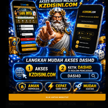
TOTO WUHAN
07-08-2026
9227
HK SIANG
07-08-2026
8867
CAIRO
07-08-2026
6113
SYDNEY
07-08-2026
3712
SWISS
07-08-2026
6180
SINGAPORE
05-08-2026
0715
MALAYSIA
06-08-2026
4549
QATAR
06-08-2026
6642
KLIK UNTUK MENUTUP
HONGKONG
06-08-2026
1083