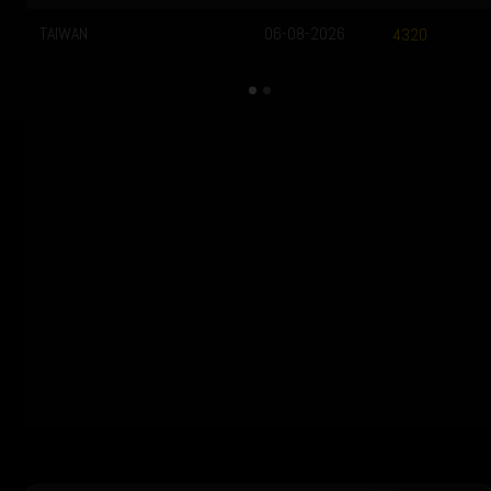
TAIWAN
06-08-2026
4320