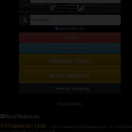
Remember Me
Masuk
Daftar Sekarang
PREDIKSI TOGEL
BUKTI JACKPOT
Main di Telegram
Desktop
Wap
Hasil Keluaran
TOTOMACAU 1300
Website:
www.poolstotomacao.com
, Hari:
Setiap Har