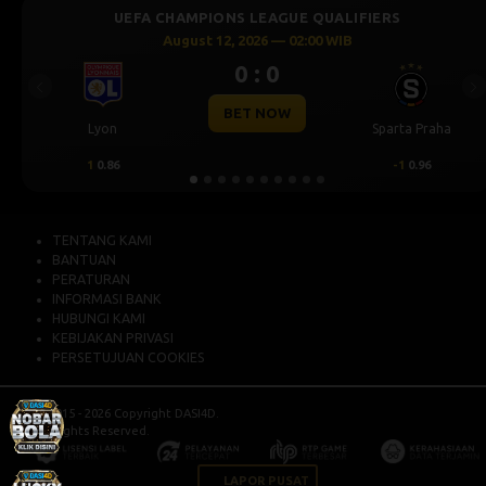
LIFIERS
UEFA CHAMPIONS LEAGUE QUALI
IB
August 12, 2026 — 01:30 WIB
0 : 0
Previous
Ne
BET NOW
Sparta Praha
SK Sturm Graz
-1
0.96
-0.5
0.95
TENTANG KAMI
BANTUAN
PERATURAN
INFORMASI BANK
HUBUNGI KAMI
KEBIJAKAN PRIVASI
PERSETUJUAN COOKIES
© 2015 - 2026 Copyright DASI4D.
All Rights Reserved.
LAPOR PUSAT