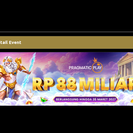
tail Event