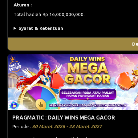
Aturan :
Total hadiah Rp 16,000,000,000.
Syarat & Ketentuan
De
PRAGMATIC : DAILY WINS MEGA GACOR
Periode :
30 Maret 2026 - 28 Maret 2027