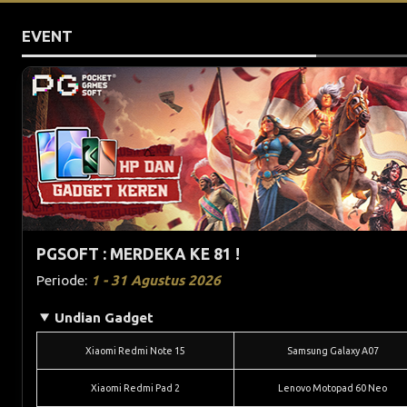
EVENT
PGSOFT : MERDEKA KE 81 !
Periode:
1 - 31 Agustus 2026
Undian Gadget
Xiaomi Redmi Note 15
Samsung Galaxy A07
Xiaomi Redmi Pad 2
Lenovo Motopad 60 Neo